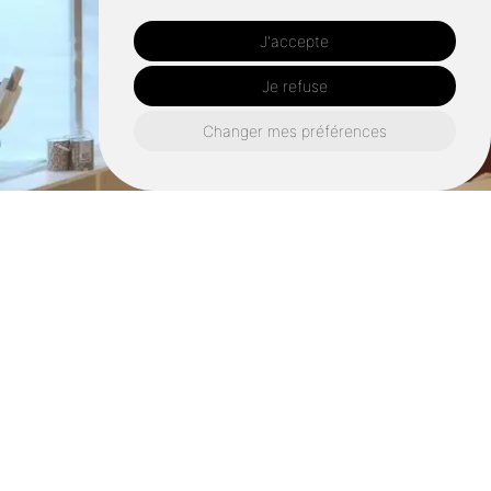
J'accepte
Je refuse
Changer mes préférences
Retrouvez nous également ici :
Tapissier malestroit
Tapissier ploërmel
Tapissier vannes
Tapissier muzillac
Tapissier séné
Tapissier la gacilly
Tapissier carentoir